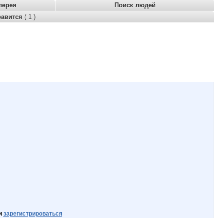
лерея
Поиск людей
равится
( 1 )
и
зарегистрироваться