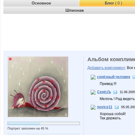
Основное
Блог
( 0 )
Шпионаж
Альбом комплим
Добавить комплимент
. Все
серёзный человек
Привед !!!
СерёзЪ
11.06.200
Мелочь ! Рад видеть 
novice11
05.05.20
Хороша собой!
Так держать.
Портрет заполнен на 45 %