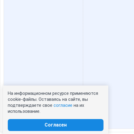
На информационном ресурсе применяются
Статистика портрета:
cookie-файлы. Оставаясь на сайте, вы
подтверждаете свое
согласие
на их
сейчас просматривают портрет - 0
использование.
зарегистрированные пользователи
посетившие портрет за 7 дней - 0
Согласен