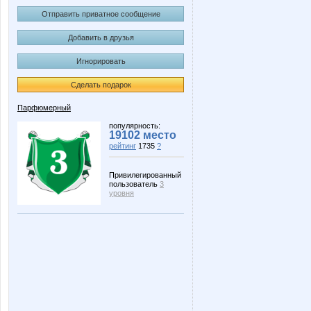
Отправить приватное сообщение
Добавить в друзья
Игнорировать
Сделать подарок
Парфюмерный
популярность:
19102 место
рейтинг
1735
?
Привилегированный
пользователь
3
уровня