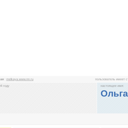
кая
:
melkaya.www.nn.ru
пользователь имеет 
4 году
настоящее имя:
Ольга